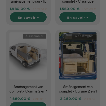
aménagement van - lit
complet - Classique
peigne en L +
rangement L1
1,980.00 €
1,580.00 €
2,080.00 €
1,680.00 €
rangements
En savoir +
En savoir +
Á assembler
Á assembler
Aménagement van
Aménagement van
complet - Cuisine 2 en 1
complet - Cuisine 2 en 1
/ Lit peigne classique -
- L1
1,880.00 €
2,280.00 €
1,980.00 €
2,380.00
L1
€