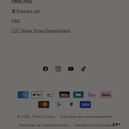
Offre PRO
📆 Prendre rdv
FAQ
🇩🇪 Tchao Tchao Deutschland
Facebook
Instagram
YouTube
TikTok
Moyens
de
paiement
© 2026,
Tchao Tchao
Politique de remboursement
FR
Politique de confidentialité
Conditions d’utilisation