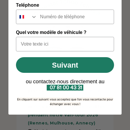
Teléphone
Quel votre modèle de véhicule ?
Suivant
ou contactez-nous directement au
📍
Sélectionnez l'atelier
le plus
07 81 00 43 31
proche
:
Angers (49)
ou
Valence
(26)
En cliquant sur suivant vous acceptez que l'on vous recontacte pour
échanger avec vous !
🚐
On vient dans 3 villes inédites
pendant notre Van-tour 2026
(Rennes, Mulhouse, Annecy)