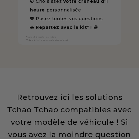
⏰
Choisissez
votre créneau d'1
heure
personnalisée
💬
Posez toutes vos questions
🚗
Repartez avec le kit* !
😁
* hors kit à monter soi-même
**(dans la limite des stocks disponibles)
Retrouvez ici les solutions
Tchao Tchao compatibles avec
votre modèle de véhicule ! Si
vous avez la moindre question