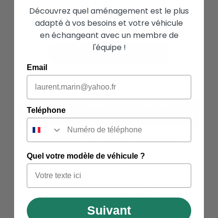
Longueur minimale
Découvrez quel aménagement est le plus
1,90 m
adapté à vos besoins et votre véhicule
en échangeant avec un membre de
l'équipe !
VOIR LE KIT EN DÉTAIL
Email
Les aménagements à monter soi-
Teléphone
même
Nous prenons le soin d'ajouter les côtes sur
chaque fiche
produit afin de vous assurer de sa
Quel votre modèle de véhicule ?
compatibilité avec votre véhicule.
Concernant ces aménagements "semi-fixes",
nous recommandons d'avoir un sol plat ainsi
qu'un plancher afin d'y fixer les meubles
.
Suivant