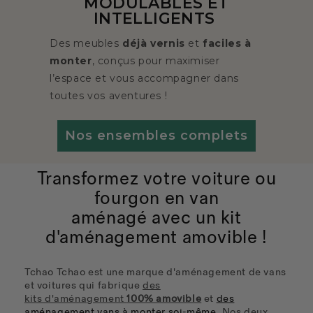
Découvrez notre colonne frigo &
penderie pour votre aménagement
van et fourgon.
En savoir +
Transformez votre voiture ou
fourgon en van
aménagé
avec
un kit
d'aménagement amovible !
Tchao Tchao est une marque d'aménagement de vans
et voitures qui fabrique
des
kits
d'aménagement
100% amovible
et
des
aménagement vans à monter soi-même
.
Nos deux