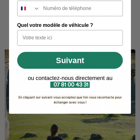
Ces utilisateurs, comme nous, privilégient
le
minimalisme, les voyages locaux et le respect de
l’environnement
. Ensemble, on montre qu’il est
Quel votre modèle de véhicule ?
possible de voir le monde autrement, avec moins,
mais tellement mieux. Rejoignez notre communauté
qui vit l’évasion autrement, en toute simplicité.
Suivant
ou contactez-nous directement au
07 81 00 43 31
En cliquant sur suivant vous acceptez que l'on vous recontacte pour
échanger avec vous !