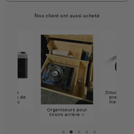
Nos client ont aussi acheté
lacière à
Douche port
ression de
pression 
L Mestic
Helio 11 lit
Organiseurs pour
tiroirs arrière ⭐️