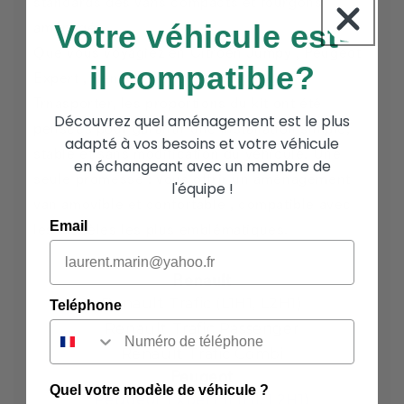
standards des vans compacts et fourgons
Votre véhicule est-
aménagés.
Que vous voyagiez en Citroën Jumpy , Peugeot
il compatible?
Expert , Renault Trafic ou Volkswagen
Trnasporter, les proportions du kit ont été
Découvrez quel aménagement est le plus
pensées pour garantir une installation simple,
adapté à vos besoins et votre véhicule
stable et sans modification du véhicule.
Une
en échangeant avec un membre de
seule promesse : vous offrir un aménagement
l'équipe !
van amovible et confortable , compatible avec
Email
les modèles les plus emblématiques.
Renault
Renault Trafic (L1H1, L2H1)
Teléphone
Renault Trafic Passenger
Renault Trafic Combi
Peugeot
Quel votre modèle de véhicule ?
Peugeot Expert (L1H1, L2H1)