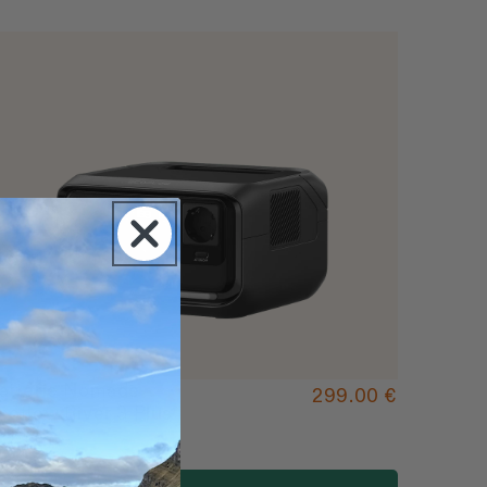
atterie Nomade
299.00 €
coflow River 3 Plus