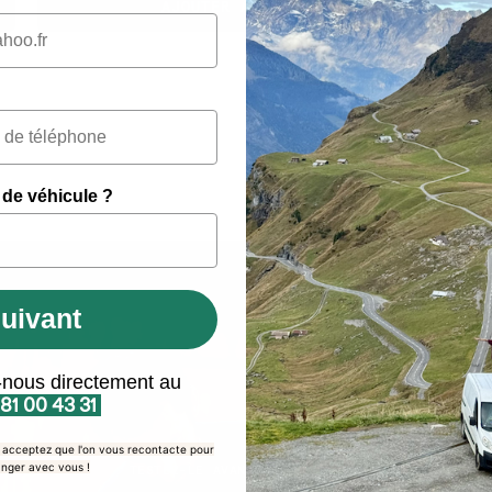
AJOUTER AU PANIER
 de véhicule ?
uivant
-nous directement au
 81 00 43 31
s acceptez que l'on vous recontacte pour
nger avec vous !
TESTEZ-LE AVANT DE L’ACHETER