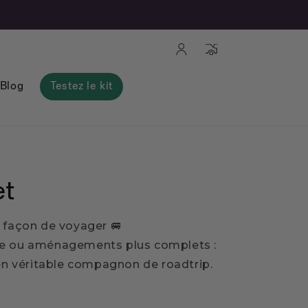
Connexion
Panier
Blog
Testez le kit
et
 façon de voyager 🚐
ine ou aménagements plus complets :
n véritable compagnon de roadtrip.