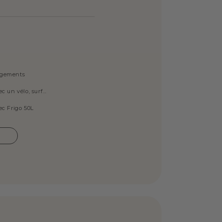
ngements
 un vélo, surf...
ec Frigo 50L