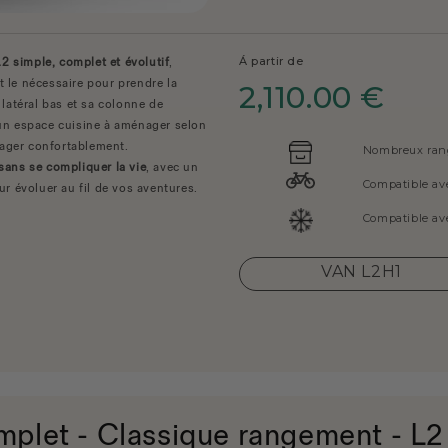
Á partir de
 simple, complet et évolutif
,
t le nécessaire pour prendre la
2,110.00 €
latéral bas et sa colonne de
un espace cuisine à aménager selon
ager confortablement.
Nombreux ra
sans se compliquer la vie
, avec un
Compatible avec
r évoluer au fil de vos aventures.
Compatible av
VAN L2H1
let - Classique rangement - L2