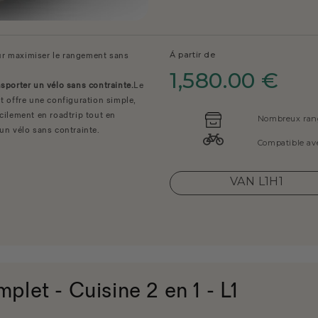
Á partir de
r maximiser le rangement sans
1,580.00 €
sporter un vélo sans contrainte.
Le
t offre une configuration simple,
facilement en roadtrip tout en
Nombreux ra
un vélo sans contrainte.
Compatible avec
VAN L1H1
et - Cuisine 2 en 1 - L1