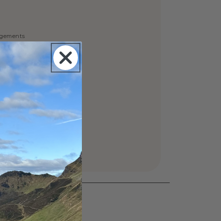
ngements
 un vélo, surf...
ure et extérieur