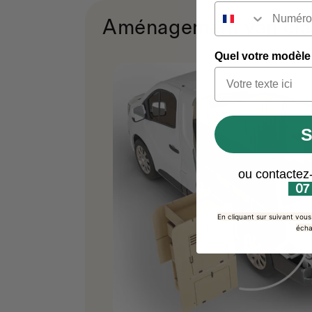
Aménagement van cla
Quel votre modèle
S
ou contactez
07
En cliquant sur suivant vou
écha