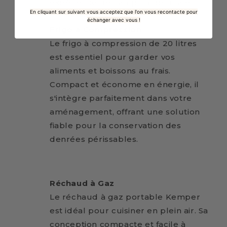
expérience de camping optimale.
En cliquant sur suivant vous acceptez que l'on vous recontacte pour
échanger avec vous !
Frigo à Compression
Le frigo à compression de 20 litres
est essentiel pour garder vos
aliments et boissons au frais.
Compact et économe en énergie, il
s'intègre parfaitement dans votre
aménagement, offrant une solution
fiable pour la conservation des
denrées périssables.
Réchaud à Gaz
Le réchaud à gaz portable Kemper
est idéal pour cuisiner en plein air. Sa
conception compacte et facile à