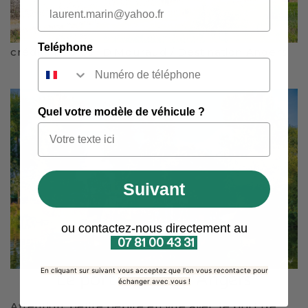
Teléphone
crédits photos : D.Mouraud / Destination Angers
Quel votre modèle de véhicule ?
Suivant
ou contactez-nous directement au
07 81 00 43 31
En cliquant sur suivant vous acceptez que l'on vous recontacte pour
Le port de l'île d'Angers
échanger avec vous !
Attention, petite pépite en vue avec le port de