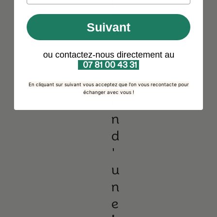
j
e
Suivant
b
e
ou contactez-nous directement au
07 81 00 43 31
s
o
En cliquant sur suivant vous acceptez que l'on vous recontacte pour
échanger avec vous !
i
n
d
'
u
n
e