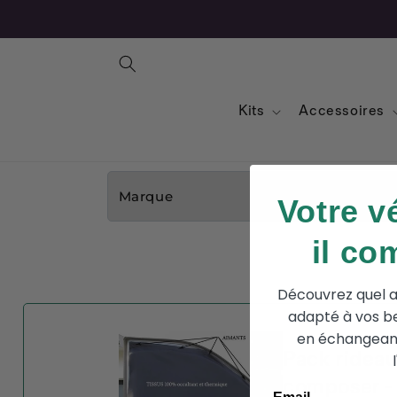
Kits
Accessoires
MARQUE
Votre v
il co
Découvrez quel 
adapté à vos be
en échangean
Pack rideau
composer -