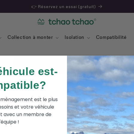
👉 Réservez un essai (gratuit)
Collection à monter
Isolation
Compatibilité
MODÈLE
éhicule est-
mpatible?
aménagement est le plus
soins et votre véhicule
t avec un membre de
x à
l'équipe !