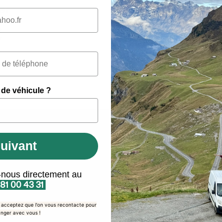
er
€
l
 de véhicule ?
opos
uivant
Tribu Tchao Tchao®
Origine
ts
-nous directement au
tion à monter soi-même
Programme de fidélité & Parra
 81 00 43 31
💚
contacter
s acceptez que l'on vous recontacte pour
Rejoignez l'équipe en devenan
ribu
nger avec vous !
reporter Tchao Tchao.