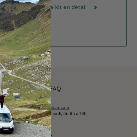
Voir le kit en détail
Contact & FAQ
07 81 00 43 31
info@tchao-tchao.com
inage
Du lundi au samedi, de 9h à 18h.
Offre PRO
t
📆 Prendre rdv