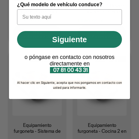
¿Qué modelo de vehículo conduce?
Kit camperizacion
Conjunto de muebles
furgoneta premium
furgoneta - Cama
plegable en L +
5,130.00 €
1.980,00 €
2.080,00 €
rangements
Más
Más
información
información
Siguiente
o póngase en contacto con nosotros
Para
Para
ensamblar
ensamblar
directamente en
07 81 00 43 31
Al hacer clic en Siguiente, acepta que nos pongamos en contacto con
usted para informarle.
Equipamiento
Equipamiento
furgoneta - Sistema de
furgoneta - Cocina 2 en
almacenamiento
1 / Cama plegable - L1