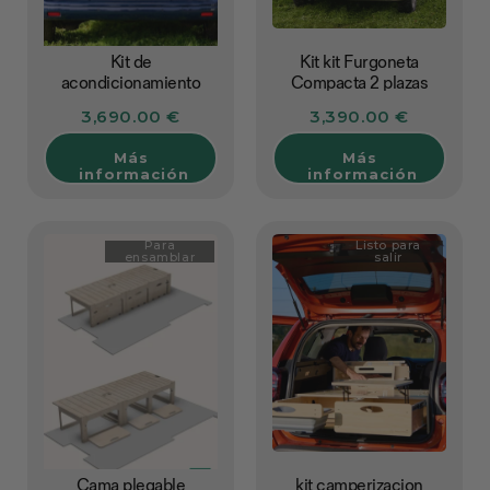
Kit de
Kit kit Furgoneta
acondicionamiento
Compacta 2 plazas
para furgoneta 2 plazas
3,690.00 €
3,390.00 €
Más
Más
información
información
Para
Listo para
ensamblar
salir
Cama plegable
kit camperizacion