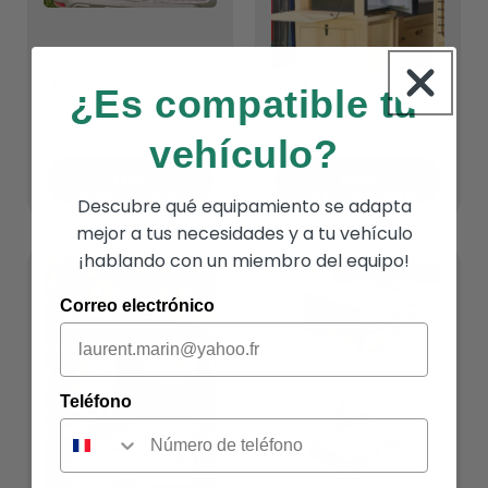
Equipamiento interior
Columna de nevera y
¿Es compatible tu
para furgoneta
armario furgoneta
compacta
1,030.00 €
490.00 €
vehículo?
Más
Más
información
información
Descubre qué equipamiento se adapta
mejor a tus necesidades y a tu vehículo
¡hablando con un miembro del equipo!
Listo para
Para
salir
ensamblar
Correo electrónico
Teléfono