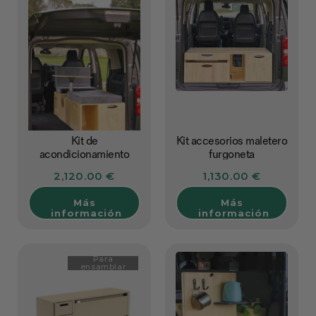
Kit de
Kit accesorios maletero
acondicionamiento
furgoneta
para furgoneta 1 plaza
2,120.00 €
1,130.00 €
Más
Más
información
información
Para
ensamblar