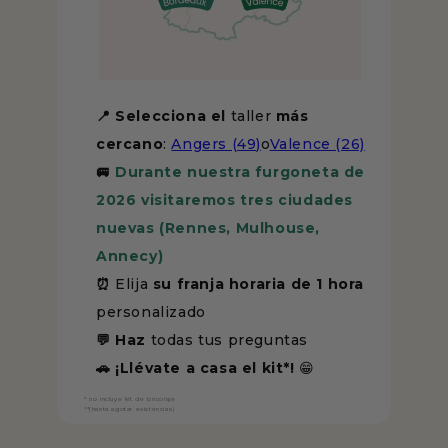
📍 Selecciona
el
taller
más
cercano
:
Angers (49)
o
Valence (26)
🚐
Durante nuestra furgoneta de
2026 visitaremos tres ciudades
nuevas (Rennes, Mulhouse,
Annecy)
⏰
Elija
su franja horaria de 1 hora
personalizado
💬 Haz
todas tus preguntas
🚗
¡Llévate a casa el kit*!
😁
* no incluye kit de bricolaje
**(hasta agotar existencias)