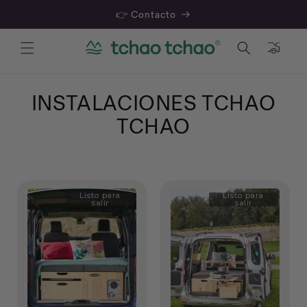
👉 Contacto
Cesta
INSTALACIONES TCHAO
TCHAO
Listo para
Listo para
salir
salir