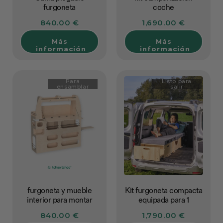
furgoneta
coche
840.00 €
1,690.00 €
Más
Más
información
información
Para
Listo para
ensamblar
salir
furgoneta y mueble
Kit furgoneta compacta
interior para montar
equipada para 1
persona
840.00 €
1,790.00 €