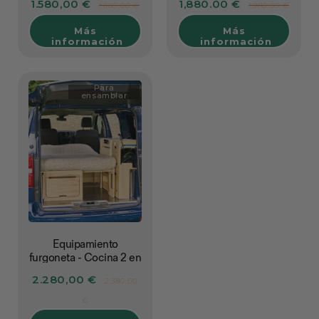
1.580,00 €
1,880.00 €
1.680,00 €
1,980.00 €
clásico L1
Más
Más
información
información
Para
ensamblar
Equipamiento
furgoneta - Cocina 2 en
1 - L1
2.280,00 €
2.380,00
€