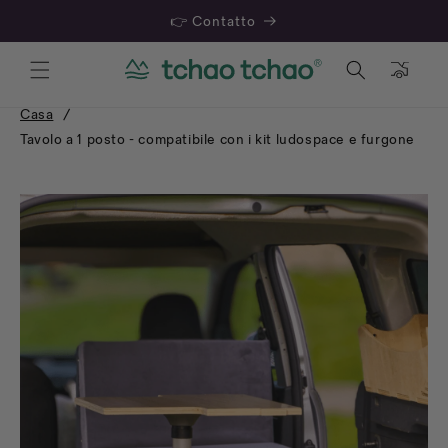
👉 Contatto
Cestino
Casa
/
Tavolo a 1 posto - compatibile con i kit ludospace e furgone