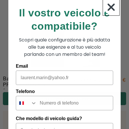
Il vostro veicolo è
compatibile?
Scopri quale configurazione è più adatta
alle tue esigenze e al tuo veicolo
parlando con un membro del team!
Email
Batteria ECOFLOW Delta
2,500.00 €
3,299.00 €
PRO 3 | 4096 Wh
(modello da esposizione)
Telefono
AGGIUNGI AL CARRELLO
Che modello di veicolo guida?