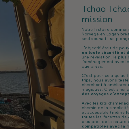
Tchao Tchao
mission
Notre histoire commence
Norvège en Logan bre
seul souhait : se plon
L'objectif était de pou
en toute sécurité et 
une révélation, le plus
l'aménagement avec le
que prévu.
C'est pour cela qu'au f
trips, nous avons tes
cherchant à améliorer 
magiques.
C'est ainsi
des voyages d'except
Avec les kits d'aména
chemin de la simplicité 
et accessible (même le 
toutes les facettes de
plus près de la nature
compatibles avec la m