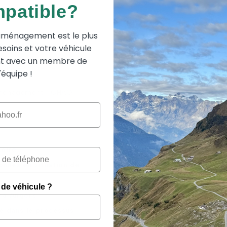
mpatible?
aménagement est le plus
ement pour voiture et
e l'environnement afin
soins et votre véhicule
t avec un membre de
uhaitez vivre des
l'équipe !
d'aménagement TCHAO
Loire
onnes en situation de
 de véhicule ?
r à Angers
sé dans le processus