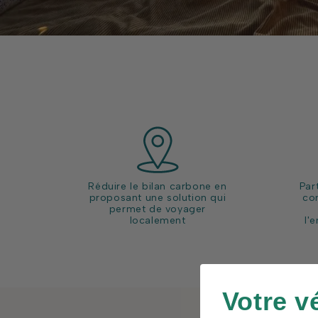
Par
Réduire le bilan carbone en
co
proposant une solution qui
permet de voyager
l'
localement
Votre v