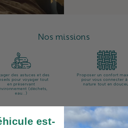
Nos missions
tager des astuces et des
Proposer un confort max
nseils pour voyager tout
pour vous connecter à
en préservant
nature tout en douce
environnement (déchets,
eau...)
éhicule est-