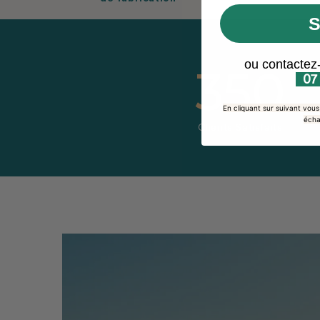
S
ou contactez
350
07
En cliquant sur suivant vou
écha
Clients Satisfaits