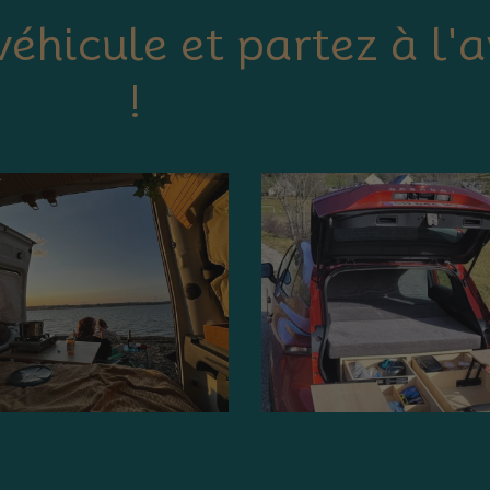
éhicule et partez à l'
!