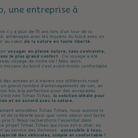
, une entreprise à
 il y a plus de 15 ans lors d'un tour de la
ak, aménagée avec les moyens du bord avec un
ger au cœur
de la nature en toute liberté.
voir
voyager en pleine nature, sans contrainte,
dans le plus grand confort
.
Ce voyage a été
 beau voyage de notre vie !
Mais alors,
s moyens du bord s'est avéré moins confortable
il des années et à travers nos différents road
té un grand nombre d'aménagements de van, en
nos kits à la perfection pour des escapades
 qu'est née Tchao Tchao,
la solution idéale pour
ion et en accord avec la nature.
gement amovibles Tchao Tchao, nous suivons le
et de la liberté pour que votre séjour soit facile
prix !).
Nous recherchons l'essentiel dans
 ce projet Tchao Tchao qui nous est si cher, au
 et au service des Hommes :
accessible à tous,
ajorité des véhicules, simple et confortable !