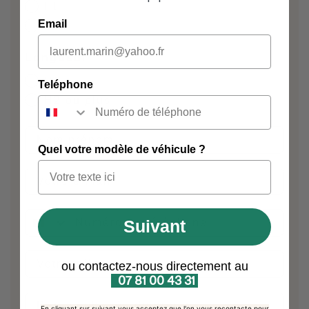
L1
Email
L2
Longueur
H1
Teléphone
H2 ou plus
Nom Prénom
Quel votre modèle de véhicule ?
Suivant
ville
ou contactez-nous directement au
07 81 00 43 31
Date souhaitée du projet
En cliquant sur suivant vous acceptez que l'on vous recontacte pour