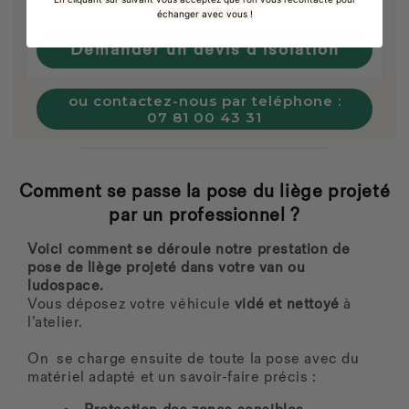
échanger avec vous !
Demander un devis d'isolation
ou contactez-nous par teléphone :
07 81 00 43 31
Comment se passe la pose du liège projeté
par un professionnel ?
Voici comment se déroule notre prestation de
pose de liège projeté dans votre van ou
ludospace.
Vous déposez votre véhicule
vidé et nettoyé
à
l’atelier.
On se charge ensuite de toute la pose avec du
matériel adapté et un savoir-faire précis :