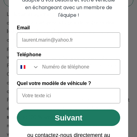
en échangeant avec un membre de
Le
kit aménagement ludospace
Tchao Tchao a été
l'équipe !
conçu
pour s’adapter à la grande majorité des
Email
ludospaces du marché
. Grâce à des dimensions
compactes et intelligemment étudiées, il s’installe
parfaitement dans les gabarits standards des
Teléphone
véhicules type Renault Kangoo, Citröen Berlingo,
Peugeot Partner, Peugeot Rifter ou Volkswagen
Caddy, tout en laissant la place nécessaire pour un
couchage confortable et un usage pratique au
Quel votre modèle de véhicule ?
quotidien.
Peu importe votre modèle, les proportions du kit ont
été pensées pour
garantir une installation simple,
Suivant
stable et 100 % amovible
— sans aucune
modification du véhicule. Une seule promesse :
vous offrir un aménagement ludospace malin,
ou contactez-nous directement au