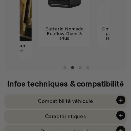
Batterie Nomade
Douche port
Ecoflow River 3
pression 
Plus
Helio 11 litr
iseurs pour
rs arrière ⭐️
Infos techniques
& compatibilité
Compatibilité véhicule
Caractéristiques