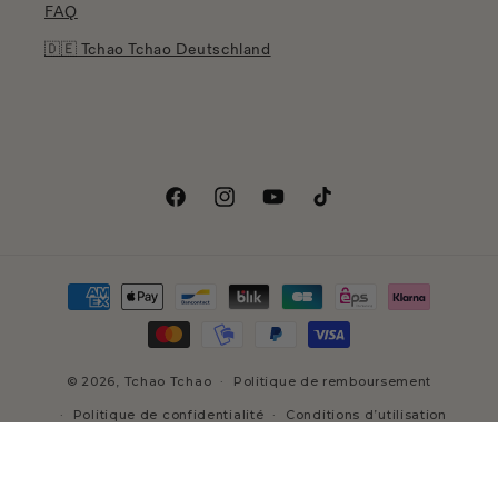
FAQ
🇩🇪 Tchao Tchao Deutschland
Facebook
Instagram
YouTube
TikTok
Moyens
de
paiement
© 2026,
Tchao Tchao
Politique de remboursement
Politique de confidentialité
Conditions d’utilisation
Politique d’expédition
Coordonnées
Conditions générales de vente
Mentions légales