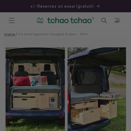
👉 Réservez un essai (gratuit)
Panier
Home
/
Kit aménagement Peugeot Expert - PMV