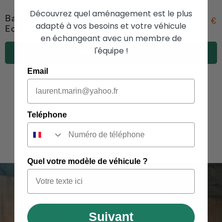
Découvrez quel aménagement est le plus
Batterie Nomade
299.00 €
adapté à vos besoins et votre véhicule
Ecoflow River 3 Plus
en échangeant avec un membre de
l'équipe !
AJOUTER AU PANIER
Email
Teléphone
Quel votre modèle de véhicule ?
Suivant