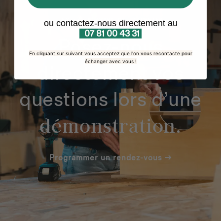
TESTEZ-LE AVANT DE L’ACHETER
ou contactez-nous directement au
07 81 00 43 31
Posez-nous
En cliquant sur suivant vous acceptez que l'on vous recontacte pour
échanger avec vous !
directement vos
questions lors d’une
démonstration.
Programmer un rendez-vous →