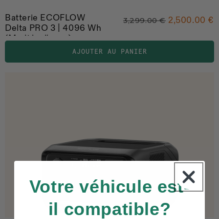
Batterie ECOFLOW
2,500.00 €
3,299.00 €
Delta PRO 3 | 4096 Wh
(Modèle d'expo)
AJOUTER AU PANIER
Votre véhicule est-
il compatible?