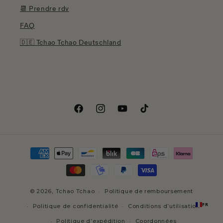
📆 Prendre rdv
FAQ
🇩🇪 Tchao Tchao Deutschland
Facebook
Instagram
YouTube
TikTok
Moyens
de
paiement
© 2026,
Tchao Tchao
Politique de remboursement
FR
Politique de confidentialité
Conditions d’utilisation
Politique d’expédition
Coordonnées