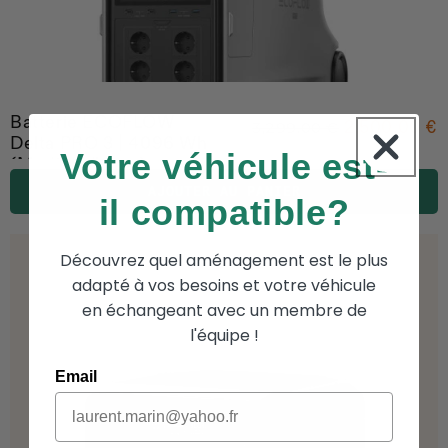
Batterie ECOFLOW
2,500.00 €
3,299.00 €
Delta PRO 3 | 4096 Wh
Votre véhicule est-
(Modèle d'expo)
AJOUTER AU PANIER
il compatible?
Découvrez quel aménagement est le plus
adapté à vos besoins et votre véhicule
en échangeant avec un membre de
l'équipe !
Email