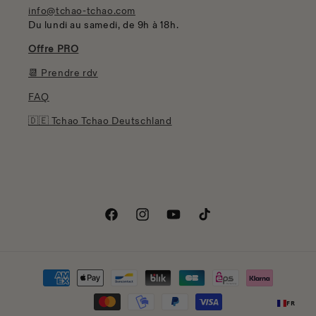
info@tchao-tchao.com
Du lundi au samedi, de 9h à 18h.
Offre PRO
📆 Prendre rdv
FAQ
🇩🇪 Tchao Tchao Deutschland
Facebook
Instagram
YouTube
TikTok
Moyens
de
FR
paiement