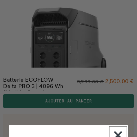
Batterie ECOFLOW
2,500.00 €
3,299.00 €
Delta PRO 3 | 4096 Wh
(Modèle d'expo)
AJOUTER AU PANIER