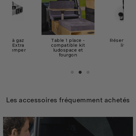
haud à gaz
Table 1 place -
Réserve d'e
table Extra
compatible kit
litres ⭐
t - Kemper
ludospace et
fourgon
Les accessoires fréquemment achetés