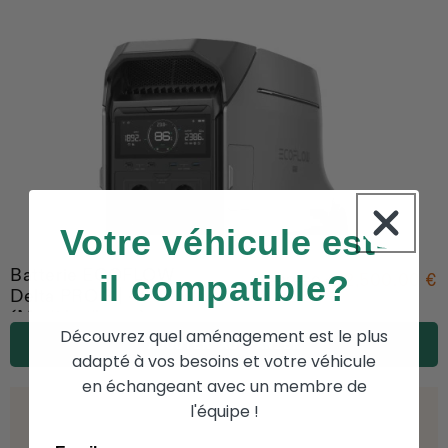
Votre véhicule est-
Batterie ECOFLOW
il compatible?
2,500.00 €
3,299.00 €
Delta PRO 3 | 4096 Wh
(Modèle d'expo)
Découvrez quel aménagement est le plus
AJOUTER AU PANIER
adapté à vos besoins et votre véhicule
en échangeant avec un membre de
l'équipe !