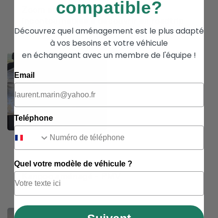
compatible?
Zoom sur la Normandie : 5
incontournables à découvrir en roadtrip
Découvrez quel aménagement est le plus adapté
à vos besoins et votre véhicule
en échangeant avec un membre de l'équipe !
Email
Teléphone
Quel votre modèle de véhicule ?
Kangoo aménagé - PMV