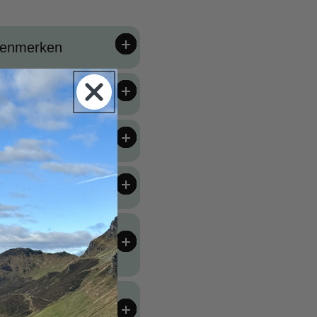
enmerken
ngen en gewicht
ng en garantie
voordat u bestelt
e en inclusieve
oductie 💚
gsmaatregelen &