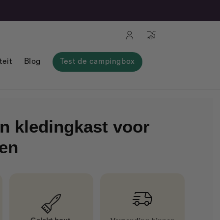
Aansluiting
Mand
teit
Blog
Test de campingbox
n kledingkast voor
en