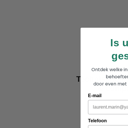
Is 
ge
Ontdek welke inr
behoeften
Technische in
door even met 
& compat
E-mail
Telefoon