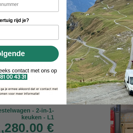
rtuig rijd je?
olgende
ge collectie
eeks contact met ons op
en
profiteer
 81 00 43 31
 100 korting
, ga je ermee akkoord dat er contact met
omen voor meer informatie!
stelwagen - 2-in-1-
keuken - L1
,280.00 €