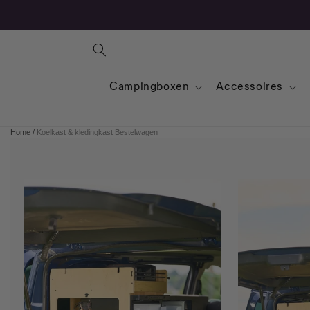
Campingboxen
Accessoires
Home
/
Koelkast & kledingkast Bestelwagen