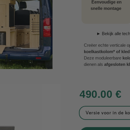
Eenvoudige en
snelle montage
► Bekijk alle tech
Creëer echte verticale 
koelkastkolom* of kled
Deze moduleerbare
kol
dienen als
afgesloten k
opstelling.
Deze
hoge kolom Bes
en bepaalde grote L1-mo
bewegingsvrijheid binne
490.00 €
Hij wordt lokaal vervaar
eenvoudig te monteren. H
Bestelwagen .
Versie voor in de k
*koelkast niet inbegrepe