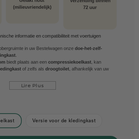
Gelakt hout
Verzending binnen
(milieuvriendelijk)
72 uur
nische informatie en compatibiliteit met voertuigen
opbergruimte in uw Bestelwagen onze
doe-het-zelf-
ingkast
.
om
biedt plaats aan een
compressiekoelkast
, kan
ledingkast
of zelfs als
droogtoilet
, afhankelijk van uw
telwagen
is ontworpen voor verlengde L2-bestelwagens
Lire Plus
dellen en optimaliseert de ruimte zonder de
nin te belemmeren.
digd uit Frans populierenhout en is ontworpen om
ij past perfect in een Bestelwagen , lichte en modulaire
oelkast
Versie voor de kledingkast
n