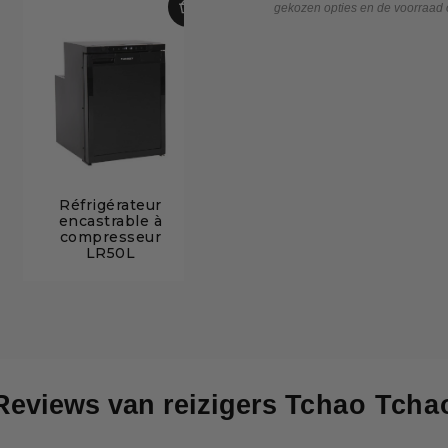
gekozen opties en de voorraad
Réfrigérateur
encastrable à
compresseur
LR50L
Reviews van reizigers
Tchao Tcha