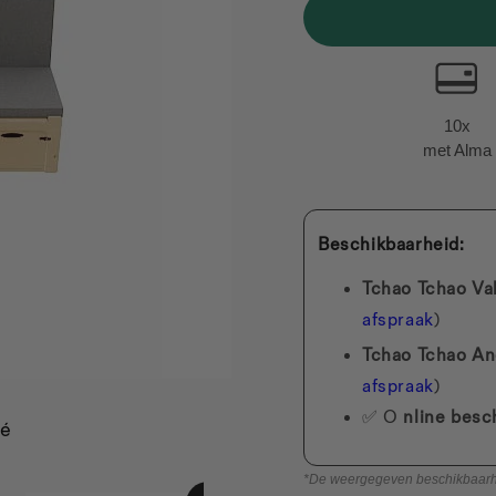
10x
met Alma
Beschikbaarheid:
Tchao Tchao Va
afspraak
)
Tchao Tchao An
afspraak
)
✅ O
nline besc
té
*De weergegeven beschikbaarheid