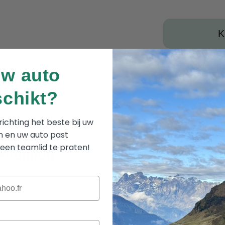
K
Afmeti
uw auto
schikt?
Leveri
ichting het beste bij uw
⚠️ Lees 
 en uw auto past
formatie
een teamlid te praten!
ibiliteit
Frans
pr
Voorzor