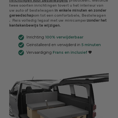
inrichtingen voor bestelwagens
produceert
.
Met
onze
twee soorten inrichtingen tovert u het interieur van
uw auto of bestelwagen
in enkele minuten en zonder
gereedschap
om tot een
comfortabele,
Bestelwagen
.
Reis volledig legaal
met uw minicamper
zonder het
kentekenbewijs te wijzigen
.
Inrichting
100% verwijderbaar
Geïnstalleerd en verwijderd in
5 minuten
Vervaardiging
Frans en inclusief
💚