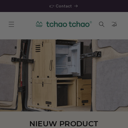
👉 Contact
Mand
DE MALIN-INRICHTING
OM TE REIZEN