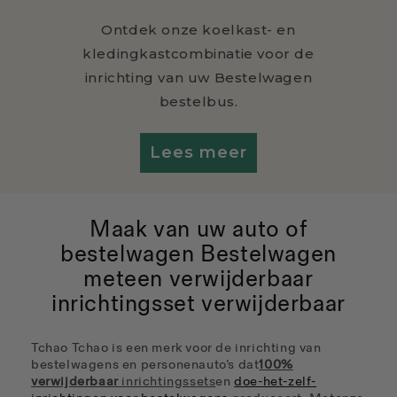
Geen gedoe. Gewoon
handige
en
slimme
uitneembare accessoires
om
eenvoudig en vaker op reis te gaan.
Ontdek onze verwisselbare sets
Maak van uw auto of
bestelwagen Bestelwagen
met
een verwijderbaar
inrichtingsset verwijderbaar
Tchao Tchao is een merk voor de inrichting van
bestelwagens en personenauto’s dat
100%
verwijderbaar
inrichtingssets
en
doe-het-zelf-