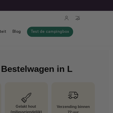
Aansluiting
Mand
teit
Blog
Test de campingbox
 Bestelwagen in L
Gelakt hout
Verzending binnen
(milieuvriendelijk)
72 uur