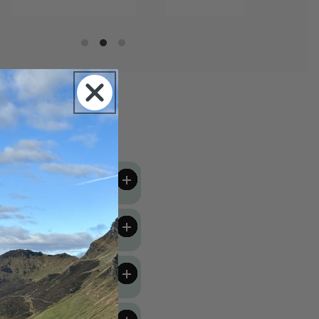
o
enmerken
ngen en gewicht
ng en garantie