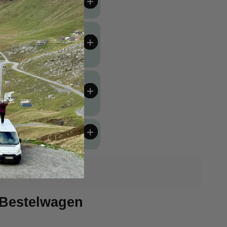
voordat u bestelt
e en inclusieve
oductie 💚
gsmaatregelen &
veiligheid
Terug
 Bestelwagen