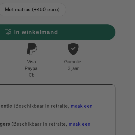
 voor
het leven in een bestelwagen, minimalistisch en
Met matras (+450 euro)
e geest van Tchao Tchao: eenvoudig, praktisch en lokaal
In winkelmand
Visa
Garantie
Paypal
2 jaar
Cb
lentie
(Beschikbaar in retraite,
maak een
gers
(Beschikbaar in retraite,
maak een