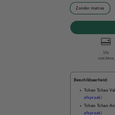
Een ontwerp ontworpen
Zonder matras
ingenieus
, trouw aan d
gemaakt.
10x
met Alma
Beschikbaarheid:
Tchao Tchao Va
afspraak
)
Tchao Tchao An
afspraak
)