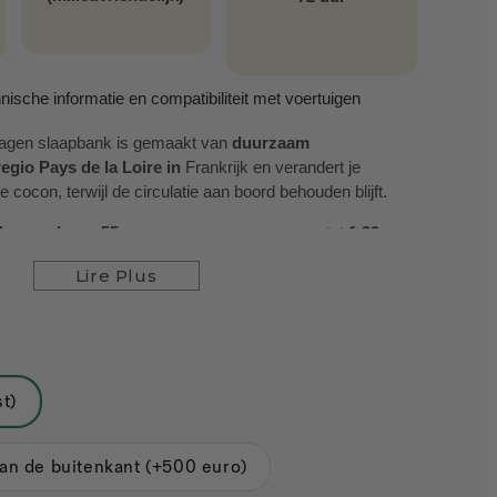
nische informatie en compatibiliteit met voertuigen
agen slaapbank is gemaakt van
duurzaam
egio Pays de la Loire in
Frankrijk en verandert je
cocon, terwijl de circulatie aan boord behouden blijft.
dengoed
: van
55 cm wanneer opgevouwen
tot
1,33 m
ledig uitgevouwen, voor een comfortabel bed
van 1,90
Lire Plus
uctuur
: meer zitplaatsen in de Bestelwagen, zonder aan
€
.
n
: kies uit een versie
met 1 lade (418 L)
of een versie
L)
voor ultrapraktisch opbergen.
st)
 toegang
: de L-vormige boxen zijn van bovenaf
fort
: 8 cm dik
HR35-schuim
kan worden toegevoegd
aan de buitenkant (+500 euro)
chtrust.