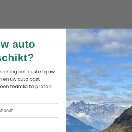
uw auto
Reviews van reizigers
Tchao Tcha
schikt?
ichting het beste bij uw
K
 en uw auto past
een teamlid te praten!
Afmeti
Leveri