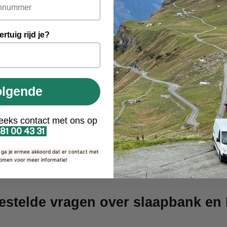
⚠️ Lees 
formatie
ibiliteit
rtuig rijd je?
Frans
pr
Voorzor
olgende
eeks contact met ons op
 81 00 43 31
, ga je ermee akkoord dat er contact met
omen voor meer informatie!
estelde vragen over slaapbank en