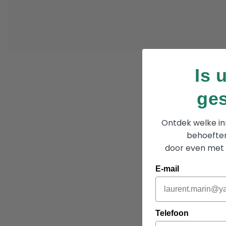
Is 
ge
Ontdek welke inr
behoeften
door even met 
E-mail
Telefoon