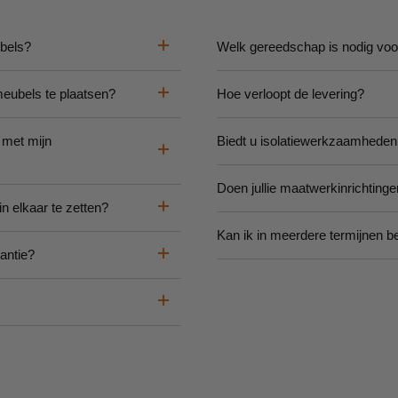
ubels?
Welk gereedschap is nodig vo
meubels te plaatsen?
Hoe verloopt de levering?
 met mijn
Biedt u isolatiewerkzaamheden
Doen jullie maatwerkinrichting
n elkaar te zetten?
Kan ik in meerdere termijnen b
antie?