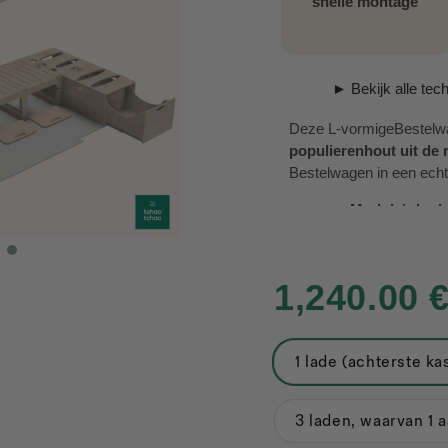
snelle montage
► Bekijk alle tech
Deze L-vormigeBestelw
populierenhout uit de r
Bestelwagen in een echte 
Modulair bed
breed
wanneer vol
m lang
.
L-vormige str
1,240.00 
ruimte in te boeten
Slim opberge
met 3 laden (338 
1 lade (achterste ka
Gemakkelijke
toegankelijk.
Optimaal com
3 laden, waarvan 1 
voor een goede na