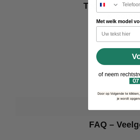
Technische in
& compat
Met welk model voe
V
of neem rechtstr
07
Door op Volgende te klikken
je wordt opgen
FAQ – Veelg