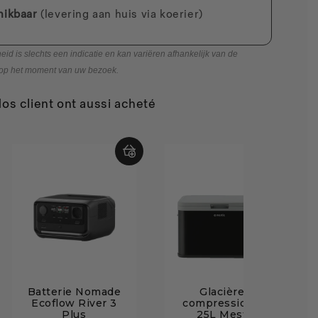
hikbaar
(levering aan huis via koerier)
 is slechts een indicatie en kan variëren afhankelijk van de
 op het moment van uw bezoek.
os client ont aussi acheté
Batterie Nomade
Glacière à
Ecoflow River 3
compression de
Plus
25L Mestic